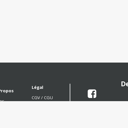
De
Légal
Propos
CGV / CGU
fos
Politique de
atiques
Confidentialité
s valeurs
Mentions
crutement
La mar
Légales