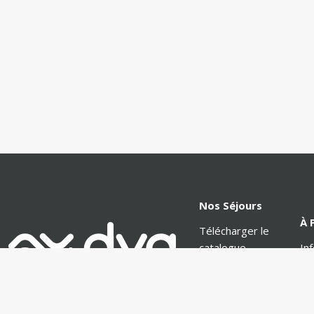
Nos Séjours
À 
Télécharger le
catalogue
In
Comment
Pr
s'inscrire ?
No
Réservation
Re