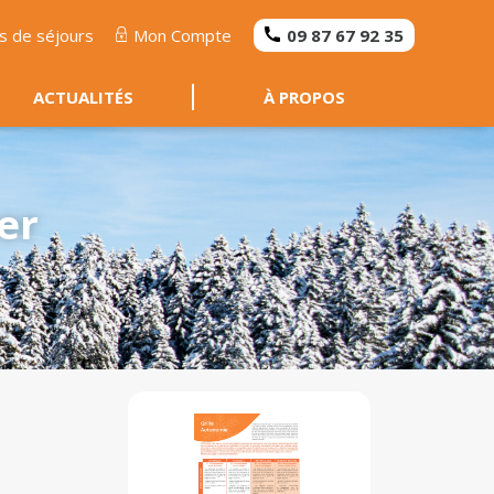
s de séjours
Mon Compte
09 87 67 92 35
ACTUALITÉS
À PROPOS
er