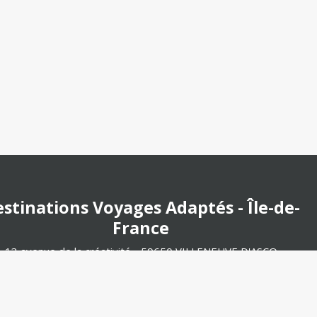
stinations Voyages Adaptés - Île-de-
France
13 avenue de la créativité - 59650 VILLENEUVE D'ASCQ
Tél. : 09 87 67 92 35
E-mail :
contact@dva-idf.fr
que Destinations Voyages Adaptés - Île-de-France est exploitée