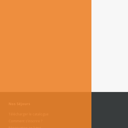
Nos Séjours
Télécharger le catalogue
Comment s'inscrire ?
Réservation en ligne