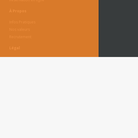
À Propos
Infos Pratiques
Nos valeurs
Recrutement
Légal
CGV / CGU
Politique de Confidentialité
Mentions Légales
Destinations Voyages Adaptés - Île-de-
France
13 avenue de la créativité - 59650 VILLENEUVE D'ASCQ
Tél. : 09 87 67 92 35
E-mail :
contact@dva-idf.fr