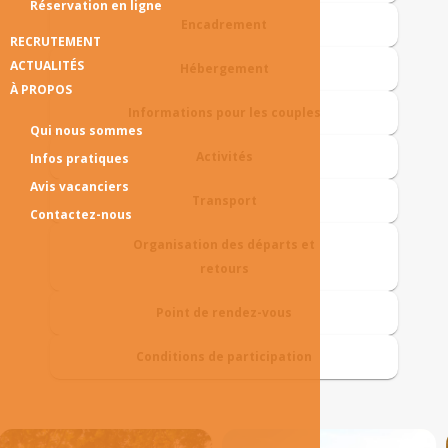
Réservation en ligne
Encadrement
RECRUTEMENT
ACTUALITÉS
Hébergement
À PROPOS
Informations pour les couples
Qui nous sommes
Activités
Infos pratiques
Avis vacanciers
Transport
Contactez-nous
Organisation des départs et
retours
Point de rendez-vous
Conditions de participation